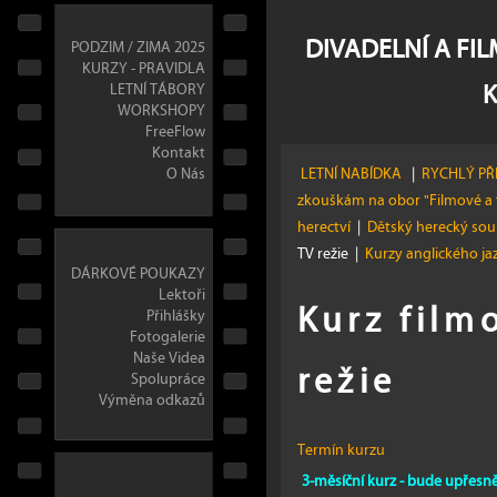
DIVADELNÍ A FI
PODZIM / ZIMA 2025
KURZY - PRAVIDLA
LETNÍ TÁBORY
WORKSHOPY
FreeFlow
Kontakt
O Nás
LETNÍ NABÍDKA
|
RYCHLÝ PŘ
zkouškám na obor "Filmové a 
herectví
|
Dětský herecký so
TV režie
|
Kurzy anglického j
DÁRKOVÉ POUKAZY
Lektoři
Kurz film
Přihlášky
Fotogalerie
Naše Videa
režie
Spolupráce
Výměna odkazů
Termín kurzu
3-měsíční kurz - bude upřesn