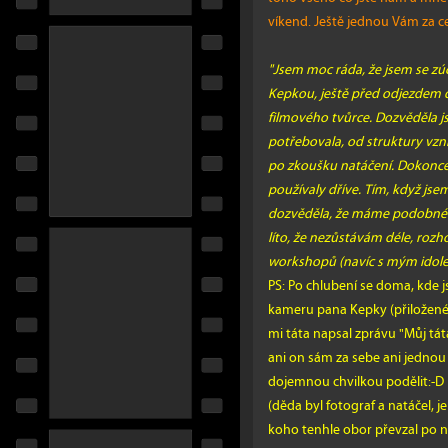
víkend. Ještě jednou Vám za c
"Jsem moc ráda, že jsem se zú
Kepkou, ještě před odjezdem d
filmového tvůrce. Dozvěděla j
potřebovala, od struktury vzni
po zkoušku natáčení. Dokonce 
používaly dříve. Tím, když jse
dozvěděla, že máme podobné p
líto, že nezůstávám déle, rozh
workshopů (navíc s mým idolem
PS: Po chlubení se doma, kde
kameru pana Kepky (přiložené
mi táta napsal zprávu "Můj tát
ani on sám za sebe ani jednou 
dojemnou chvilkou podělit:-D
(děda byl fotograf a natáčel, j
koho tenhle obor převzal po 