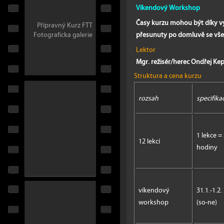
Víkendový Workshop
Časy kurzu mohou být díky v
Přípravný Kurz FTT
přesunuty po domluvě se všem
Fotograficka galerie
Lektor
Mgr. režisér/herec Ondřej Ke
Struktura a cena kurzu
rozsah
specifika
1 lekce = 
12 lekcí
hodiny
víkendový
31.1.-1.2.
workshop
(so-ne)