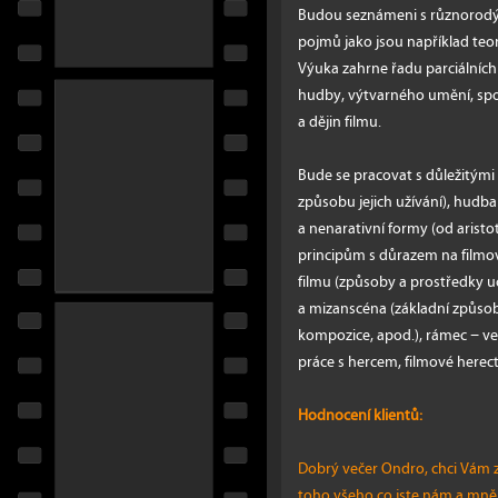
Budou seznámeni s různorodý
pojmů jako jsou například teor
Výuka zahrne řadu parciálních t
hudby, výtvarného umění, spo
a dějin filmu.
Bude se pracovat s důležitými 
způsobu jejich užívání), hudba 
a nenarativní formy (od aris
principům s důrazem na filmo
filmu (způsoby a prostředky u
a mizanscéna (základní způsoby
kompozice, apod.), rámec − vel
práce s hercem, filmové herectv
Hodnocení klientů:
Dobrý večer Ondro, chci Vám 
toho všeho co jste nám a mně