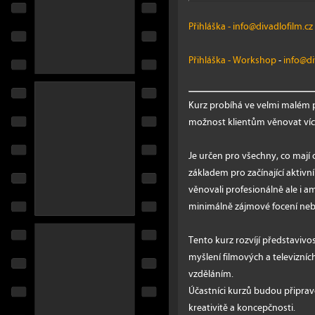
Přihláška
-
info@divadlofilm.cz
Přihláška - Workshop
-
info@di
Kurz probíhá ve velmi malém p
možnost klientům věnovat více
Je určen pro všechny, co mají
základem pro začínající aktivní 
věnovali profesionálně ale i a
minimálně zájmové focení neb
Tento kurz rozvíjí představivos
myšlení filmových a televizních
vzděláním.
Účastníci kurzů budou připrav
kreativitě a koncepčnosti.