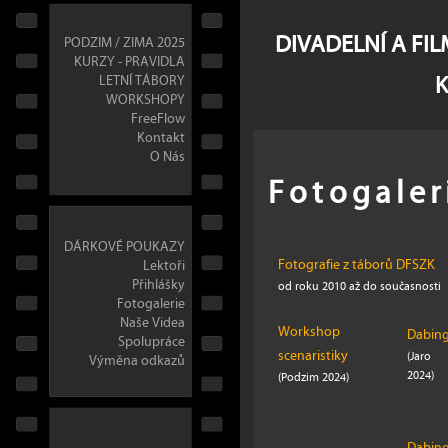
DIVADELNÍ A FI
PODZIM / ZIMA 2025
KURZY - PRAVIDLA
LETNÍ TÁBORY
WORKSHOPY
FreeFlow
Kontakt
O Nás
Fotogaler
DÁRKOVÉ POUKAZY
Fotografie z táborů DFSZK
Lektoři
Přihlášky
od roku 2010 až do současnosti
Fotogalerie
Naše Videa
Workshop
Dabin
Spolupráce
scenaristiky
(Jaro
Výměna odkazů
2024)
(Podzim 2024)
Dabin