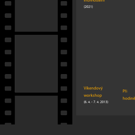
Individuální
(2021)
Víkendový
Při
workshop
hodin
(6. 4. - 7. 4. 2013)