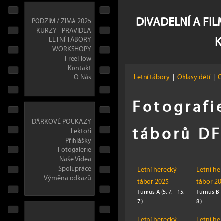
DIVADELNÍ A FI
PODZIM / ZIMA 2025
KURZY - PRAVIDLA
LETNÍ TÁBORY
WORKSHOPY
FreeFlow
Kontakt
O Nás
Letní tábory
|
Ohlasy dětí
|
O
Fotografi
DÁRKOVÉ POUKAZY
táborů D
Lektoři
Přihlášky
Fotogalerie
Naše Videa
Spolupráce
Letní herecký
Letní he
Výměna odkazů
tábor 2025
tábor 2
Turnus A (5. 7. - 15.
Turnus B (2
7.)
8.)
Letní herecký
Letní he