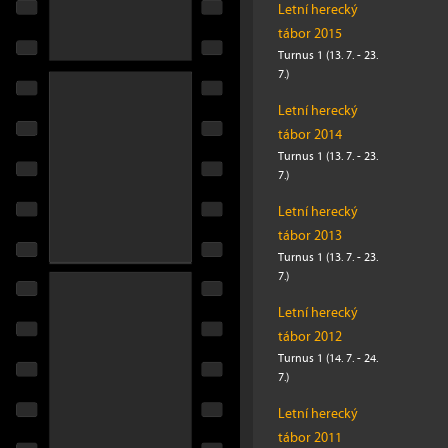
Letní herecký
tábor 2015
Turnus 1 (13. 7. - 23.
7.)
Letní herecký
tábor 2014
Turnus 1 (13. 7. - 23.
7.)
Letní herecký
tábor 2013
Turnus 1 (13. 7. - 23.
7.)
Letní herecký
tábor 2012
Turnus 1 (14. 7. - 24.
7.)
Letní herecký
tábor 2011