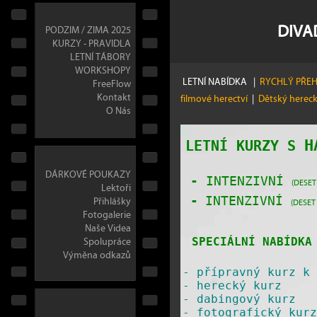
DIVA
PODZIM / ZIMA 2025
KURZY - PRAVIDLA
LETNÍ TÁBORY
WORKSHOPY
LETNÍ NABÍDKA
|
RYCHLÝ PŘE
FreeFlow
Kontakt
filmové herectví
|
Dětský herec
O Nás
H
LETNÍ KURZY S
DÁRKOVÉ POUKAZY
-
INTENZIVNÍ
(DESET
Lektoři
Přihlášky
-
INTENZIVNÍ
(DESET
Fotogalerie
Naše Videa
Spolupráce
SPECIÁLNÍ NABÍDKA 
Výměna odkazů
-
přípravný kurz k 
-
herecký kurz
-
dabingový kurz
-
fotografický kurz