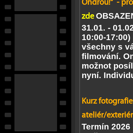
Ondrou!“ - pro
zde
OBSAZE
31.01. - 01.0
10:00-17:00)
všechny
s v
filmování.
Om
možnot posíla
nyní.
Individ
Kurz fotografie č
ateliér/exteriér
Termín 2026