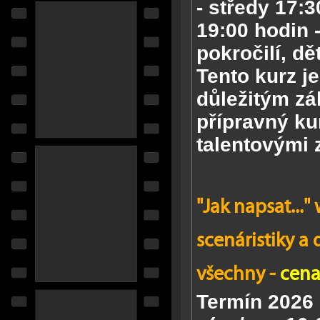
-
středy 17:30
19:00 hodin -
pokročilí, dě
Tento kurz je
důležitým z
přípravný ku
talentovými 
"Jak napsat...
scenáristiky a
všechny -
cena
Termín 2026