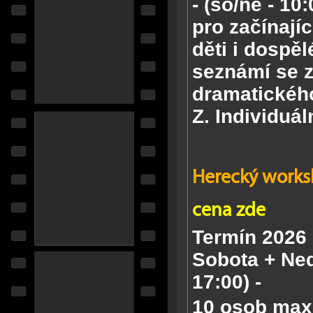
-
(so/ne - 10:
pro
začínají
děti i dospělé
seznámí se 
dramatického
Z.
Individuál
Herecký worksh
cena zde
Termín 2026
Sobota + Ned
17:00) -
10 osob max