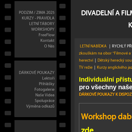
DIVADELNÍ A FI
PODZIM / ZIMA 2025
KURZY - PRAVIDLA
LETNÍ TÁBORY
WORKSHOPY
FreeFlow
Kontakt
O Nás
LETNÍ NABÍDKA
|
RYCHLÝ PŘ
zkouškám na obor "Filmové a 
herectví
|
Dětský herecký so
TV režie
|
Kurzy anglického j
DÁRKOVÉ POUKAZY
Lektoři
Individuální příst
Přihlášky
pro všechny naše
Fotogalerie
DÁRKOVÉ POUKAZY K DISPOZI
Naše Videa
Spolupráce
Výměna odkazů
Workshop dabi
zde