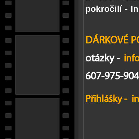
-
pokročilí
In
DÁRKOVÉ P
otázky -
inf
607-975-904
Přihlášky
-
i