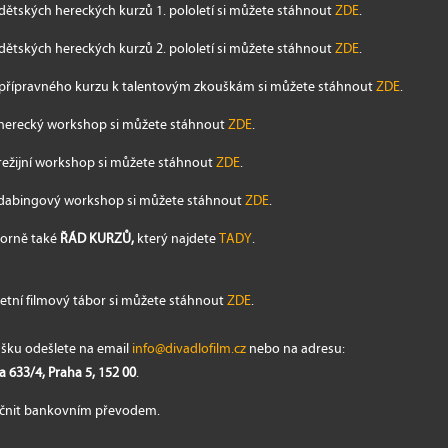
dětských hereckých kurzů 1. pololetí si můžete stáhnout
ZDE
.
dětských hereckých kurzů 2. pololetí si můžete stáhnout
ZDE
.
 přípravného kurzu k talentovým zkouškám si můžete stáhnout
ZDE
.
 herecký workshop si můžete stáhnout
ZDE
.
režijní workshop si můžete stáhnout
ZDE
.
 dabingový workshop si můžete stáhnout
ZDE
.
zorně také
ŘÁD KURZŮ,
který najdete
TADY
.
letní filmový tábor si můžete stáhnout
ZDE
.
šku odešlete na email
info@divadlofilm.cz
nebo na adresu:
 633/4, Praha 5, 152 00
.
ečnit bankovním převodem.