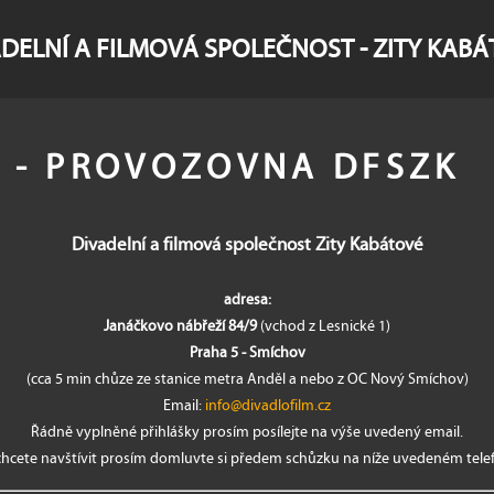
DELNÍ A FILMOVÁ SPOLEČNOST - ZITY KAB
t - PROVOZOVNA DFSZK
Divadelní a filmová společnost Zity Kabátové
adresa:
Janáčkovo nábřeží 84/9
(vchod z Lesnické 1)
Praha 5 - Smíchov
(cca 5 min chůze ze stanice metra Anděl a nebo z OC Nový Smíchov)
Email:
info@divadlofilm.cz
Řádně vyplněné přihlášky prosím posílejte na výše uvedený email.
hcete navštívit prosím domluvte si předem schůzku na níže uvedeném telef