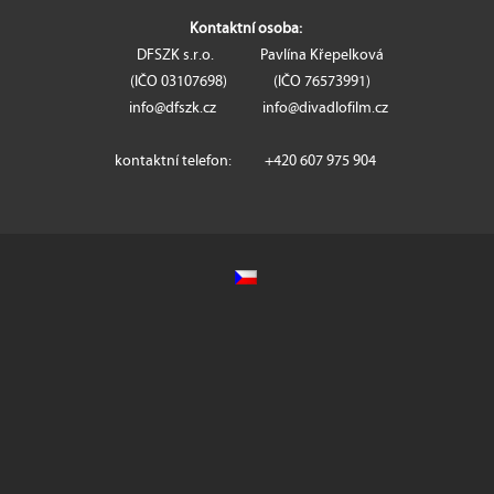
Kontaktní osoba:
DFSZK s.r.o. Pavlína Křepelková
(IČO 03107698​) (IČO 76573991)
info@dfszk.cz info@divadlofilm.cz
kontaktní telefon: +420 607 975 904