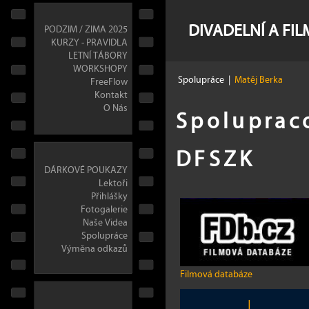
DIVADELNÍ A FI
PODZIM / ZIMA 2025
KURZY - PRAVIDLA
LETNÍ TÁBORY
WORKSHOPY
Spolupráce
|
Matěj Berka
FreeFlow
Kontakt
O Nás
Spolupraco
DFSZK
DÁRKOVÉ POUKAZY
Lektoři
Přihlášky
Fotogalerie
Naše Videa
Spolupráce
Výměna odkazů
Filmová databáze